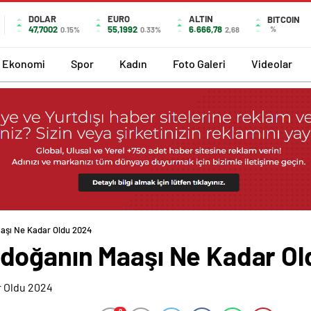
DOLAR
EURO
ALTIN
BITCOIN
47,7002
55,1992
6.666,78
%
0.15%
0.33%
2,68
Ekonomi
Spor
Kadın
Foto Galeri
Videolar
aşı Ne Kadar Oldu 2024
doğanın Maaşı Ne Kadar Ol