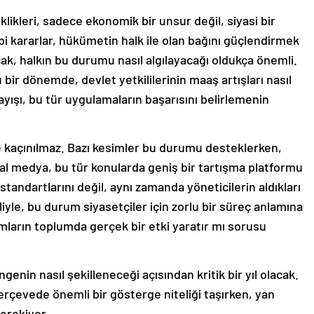
ikleri, sadece ekonomik bir unsur değil, siyasi bir
bi kararlar, hükümetin halk ile olan bağını güçlendirmek
cak, halkın bu durumu nasıl algılayacağı oldukça önemli.
ir dönemde, devlet yetkililerinin maaş artışları nasıl
ayışı, bu tür uygulamaların başarısını belirlemenin
de kaçınılmaz. Bazı kesimler bu durumu desteklerken,
osyal medya, bu tür konularda geniş bir tartışma platformu
tandartlarını değil, aynı zamanda yöneticilerin aldıkları
iyle, bu durum siyasetçiler için zorlu bir süreç anlamına
rımların toplumda gerçek bir etki yaratır mı sorusu
enin nasıl şekilleneceği açısından kritik bir yıl olacak.
çevede önemli bir gösterge niteliği taşırken, yan
gerekiyor.