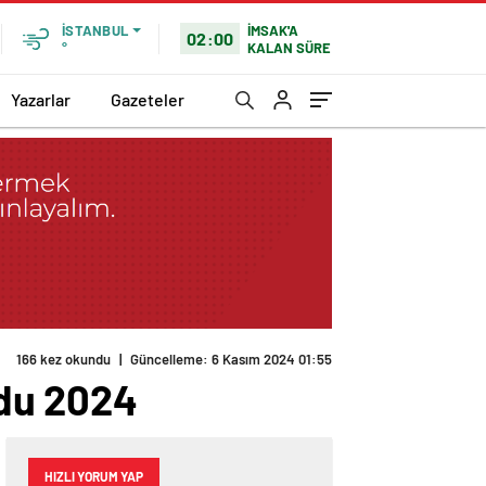
İMSAK'A
İSTANBUL
02:00
KALAN SÜRE
°
Yazarlar
Gazeteler
166 kez okundu
|
Güncelleme: 6 Kasım 2024 01:55
du 2024
HIZLI YORUM YAP