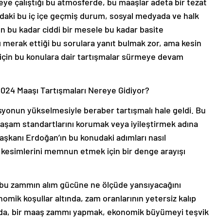
ye çalıştığı bu atmosferde, bu maaşlar adeta bir tezat
ndaki bu iç içe geçmiş durum, sosyal medyada ve halk
en bu kadar ciddi bir mesele bu kadar basite
nı merak ettiği bu sorulara yanıt bulmak zor, ama kesin
ği için bu konulara dair tartışmalar sürmeye devam
24 Maaşı Tartışmaları Nereye Gidiyor?
syonun yükselmesiyle beraber tartışmalı hale geldi. Bu
yaşam standartlarını korumak veya iyileştirmek adına
şkanı Erdoğan’ın bu konudaki adımları nasıl
i kesimlerini memnun etmek için bir denge arayışı
, bu zammın alım gücüne ne ölçüde yansıyacağını
mik koşullar altında, zam oranlarının yetersiz kalıp
ada, bir maaş zammı yapmak, ekonomik büyümeyi teşvik