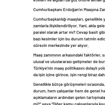
Cumhurbaşkanı Erdoğan’ın Maaşına Zam 
Cumhurbaşkanlığı maaşları, genellikle yı
zamlarla ilişkilendiriliyor. Yani, akla 
paralel olarak artar mı? Cevap basit gi
bazı kesimler için bu durum tatmin edici
sürecin merkezinde yer alıyor.
Maaş zammının arkasındaki faktörler, sad
ulusal ve uluslararası gelişmeler de b
Türkiye’nin maaş politikasını dolaylı y
da işin içine girince, işin rengi biraz da
Genellikle bütçe görüşmeleri sırasınd
durum, hem çalışanlar hem de genel halk
açıklamaların ardından gelen tartışmalar
mi?" veya "Diğer kamu çalışanlarıyla kıy