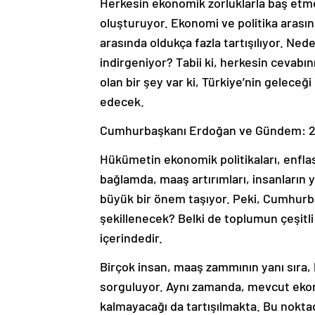
Herkesin ekonomik zorluklarla baş etme
oluşturuyor. Ekonomi ve politika arası
arasında oldukça fazla tartışılıyor. Ned
indirgeniyor? Tabii ki, herkesin cevabı
olan bir şey var ki, Türkiye’nin gelece
edecek.
Cumhurbaşkanı Erdoğan ve Gündem: 20
Hükümetin ekonomik politikaları, enfla
bağlamda, maaş artırımları, insanların 
büyük bir önem taşıyor. Peki, Cumhurba
şekillenecek? Belki de toplumun çeşitl
içerindedir.
Birçok insan, maaş zammının yanı sıra
sorguluyor. Aynı zamanda, mevcut ekono
kalmayacağı da tartışılmakta. Bu nokt