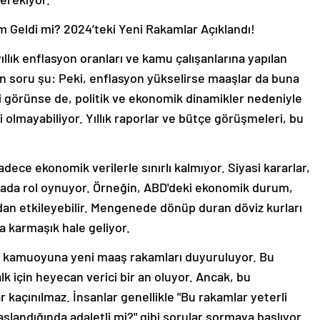
Geldi mi? 2024’teki Yeni Rakamlar Açıklandı!
llık enflasyon oranları ve kamu çalışanlarına yapılan
gelen soru şu: Peki, enflasyon yükselirse maaşlar da buna
bi görünse de, politik ve ekonomik dinamikler nedeniyle
 olmayabiliyor. Yıllık raporlar ve bütçe görüşmeleri, bu
ece ekonomik verilerle sınırlı kalmıyor. Siyasi kararlar,
urada rol oynuyor. Örneğin, ABD'deki ekonomik durum,
oldan etkileyebilir. Mengenede dönüp duran döviz kurları
ha karmaşık hale geliyor.
a, kamuoyuna yeni maaş rakamları duyuruluyor. Bu
 için heyecan verici bir an oluyor. Ancak, bu
 kaçınılmaz. İnsanlar genellikle "Bu rakamlar yeterli
aslandığında adaletli mi?" gibi sorular sormaya başlıyor.