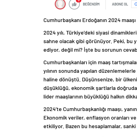
0
BEĞENDİM
ABONE OL
Cumhurbaşkanı Erdoğanın 2024 maaşı bel
2024 yılı, Türkiye'deki siyasi dinamikle
sahne olacak gibi görünüyor. Peki, bu
ediyor, değil mi? İşte bu sorunun cevabı
Cumhurbaşkanları için maaş tartışmaları,
yılının sonunda yapılan düzenlemelerle 
haline dönüştü. Düşünsenize, bir ülkenin
düşüklüğü, ekonomik şartlarla doğrudan 
lider maaşlarının büyüklüğü halkın dikka
2024’te Cumhurbaşkanlığı maaşı, yanınd
Ekonomik veriler, enflasyon oranları ve
etkiliyor. Bazen bu hesaplamalar, sanki