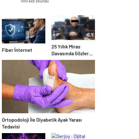
1410 kez okundu
25 Yıllık Miras
Fiber İnternet
Davasında Gözler
Temmuz Ayındaki
Karar Duruşmasına
Çevrildi
Ortopodoloji İle Diyabetik Ayak Yarası
Tedavisi