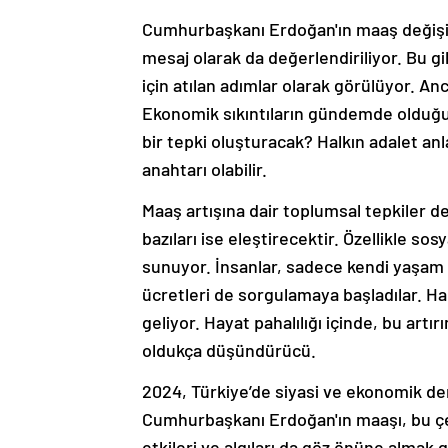
Cumhurbaşkanı Erdoğan'ın maaş değişikl
mesaj olarak da değerlendiriliyor. Bu gi
için atılan adımlar olarak görülüyor. An
Ekonomik sıkıntıların gündemde olduğu b
bir tepki oluşturacak? Halkın adalet anl
anahtarı olabilir.
Maaş artışına dair toplumsal tepkiler 
bazıları ise eleştirecektir. Özellikle s
sunuyor. İnsanlar, sadece kendi yaşam s
ücretleri de sorgulamaya başladılar. Hal
geliyor. Hayat pahalılığı içinde, bu artı
oldukça düşündürücü.
2024, Türkiye’de siyasi ve ekonomik deng
Cumhurbaşkanı Erdoğan'ın maaşı, bu çer
etkileri ve algıları da göz önüne almak 