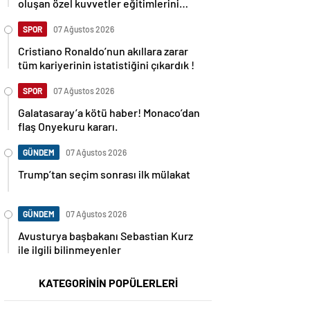
oluşan özel kuvvetler eğitimlerini
başlattı.
SPOR
07 Ağustos 2026
Cristiano Ronaldo’nun akıllara zarar
tüm kariyerinin istatistiğini çıkardık !
SPOR
07 Ağustos 2026
Galatasaray’a kötü haber! Monaco’dan
flaş Onyekuru kararı.
GÜNDEM
07 Ağustos 2026
Trump’tan seçim sonrası ilk mülakat
GÜNDEM
07 Ağustos 2026
Avusturya başbakanı Sebastian Kurz
ile ilgili bilinmeyenler
KATEGORİNİN POPÜLERLERİ