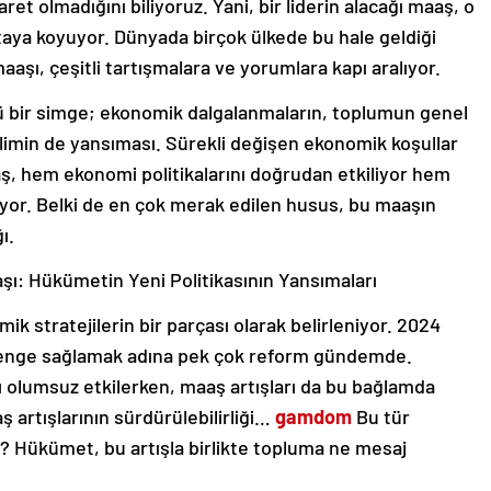
ret olmadığını biliyoruz. Yani, bir liderin alacağı maaş, o
rtaya koyuyor. Dünyada birçok ülkede bu hale geldiği
aşı, çeşitli tartışmalara ve yorumlara kapı aralıyor.
 bir simge; ekonomik dalgalanmaların, toplumun genel
klimin de yansıması. Sürekli değişen ekonomik koşullar
aş, hem ekonomi politikalarını doğrudan etkiliyor hem
or. Belki de en çok merak edilen husus, bu maaşın
ı.
ı: Hükümetin Yeni Politikasının Yansımaları
 stratejilerin bir parçası olarak belirleniyor. 2024
 denge sağlamak adına pek çok reform gündemde.
 olumsuz etkilerken, maaş artışları da bu bağlamda
ş artışlarının sürdürülebilirliği…
gamdom
Bu tür
ek? Hükümet, bu artışla birlikte topluma ne mesaj