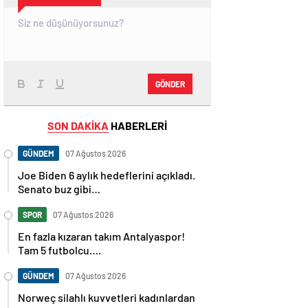
GÖNDER
SON DAKİKA
HABERLERİ
GÜNDEM
07 Ağustos 2026
Joe Biden 6 aylık hedeflerini açıkladı.
Senato buz gibi…
SPOR
07 Ağustos 2026
En fazla kızaran takım Antalyaspor!
Tam 5 futbolcu….
GÜNDEM
07 Ağustos 2026
Norweç silahlı kuvvetleri kadınlardan