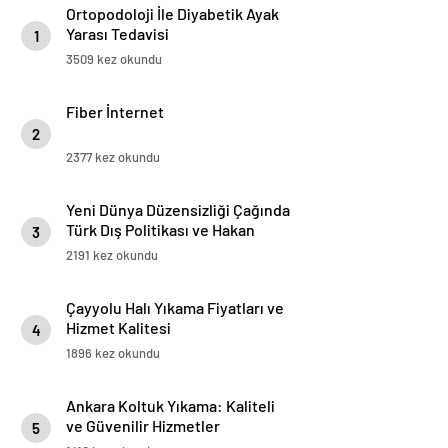
Ortopodoloji İle Diyabetik Ayak
Yarası Tedavisi
1
3509 kez okundu
Fiber İnternet
2
2377 kez okundu
Yeni Dünya Düzensizliği Çağında
Türk Dış Politikası ve Hakan
3
Fidan Faktörü
2191 kez okundu
Çayyolu Halı Yıkama Fiyatları ve
Hizmet Kalitesi
4
1896 kez okundu
Ankara Koltuk Yıkama: Kaliteli
ve Güvenilir Hizmetler
5