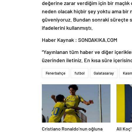
değerine zarar verdiğim için bir maçlık
neden olacak hiçbir şey yoktu ama bir m
güveniyoruz. Bundan sonraki süreçte sa
ifadelerini kullanmıştı.
Haber Kaynak : SONDAKIKA.COM
“Yayınlanan tüm haber ve diğer içerikler i
üzerinden iletiniz. En kısa süre içerisin
Fenerbahçe
futbol
Galatasaray
Kası
Cristiano Ronaldo’nun oğluna
Ali Koç