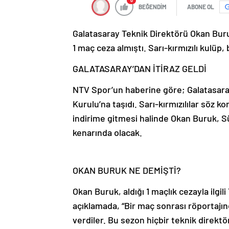
0
BEĞENDİM
ABONE OL
Galatasaray Teknik Direktörü Okan Bur
1 maç ceza almıştı. Sarı-kırmızılı kulüp
GALATASARAY’DAN İTİRAZ GELDİ
NTV Spor’un haberine göre; Galatasaray
Kurulu’na taşıdı. Sarı-kırmızılılar söz 
indirime gitmesi halinde Okan Buruk, 
kenarında olacak.
OKAN BURUK NE DEMİŞTİ?
Okan Buruk, aldığı 1 maçlık cezayla ilgi
açıklamada, “Bir maç sonrası röportajı
verdiler. Bu sezon hiçbir teknik direktö