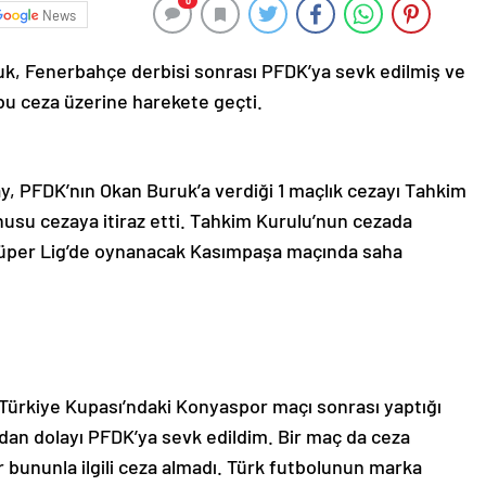
0
News
uk, Fenerbahçe derbisi sonrası PFDK’ya sevk edilmiş ve
, bu ceza üzerine harekete geçti.
, PFDK’nın Okan Buruk’a verdiği 1 maçlık cezayı Tahkim
konusu cezaya itiraz etti. Tahkim Kurulu’nun cezada
Süper Lig’de oynanacak Kasımpaşa maçında saha
li Türkiye Kupası’ndaki Konyaspor maçı sonrası yaptığı
ndan dolayı PFDK’ya sevk edildim. Bir maç da ceza
r bununla ilgili ceza almadı. Türk futbolunun marka