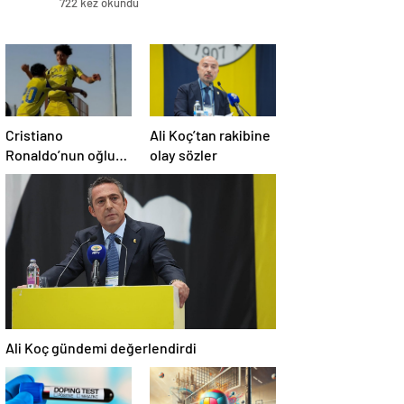
722 kez okundu
Cristiano
Ali Koç’tan rakibine
Ronaldo’nun oğluna
olay sözler
milla davet
Ali Koç gündemi değerlendirdi