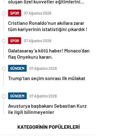
oluşan özel kuvvetler eğitimlerini
başlattı.
SPOR
07 Ağustos 2026
Cristiano Ronaldo’nun akıllara zarar
tüm kariyerinin istatistiğini çıkardık !
SPOR
07 Ağustos 2026
Galatasaray’a kötü haber! Monaco’dan
flaş Onyekuru kararı.
GÜNDEM
07 Ağustos 2026
Trump’tan seçim sonrası ilk mülakat
GÜNDEM
07 Ağustos 2026
Avusturya başbakanı Sebastian Kurz
ile ilgili bilinmeyenler
KATEGORİNİN POPÜLERLERİ