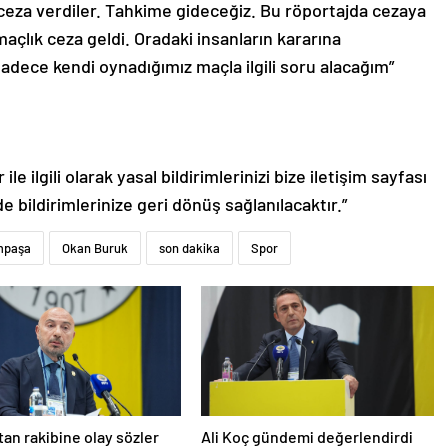
 ceza verdiler. Tahkime gideceğiz. Bu röportajda cezaya
açlık ceza geldi. Oradaki insanların kararına
dece kendi oynadığımız maçla ilgili soru alacağım”
le ilgili olarak yasal bildirimlerinizi bize iletişim sayfası
de bildirimlerinize geri dönüş sağlanılacaktır.”
mpaşa
Okan Buruk
son dakika
Spor
’tan rakibine olay sözler
Ali Koç gündemi değerlendirdi