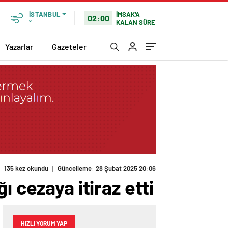
İMSAK'A
İSTANBUL
02:00
KALAN SÜRE
°
Yazarlar
Gazeteler
135 kez okundu
|
Güncelleme: 28 Şubat 2025 20:06
 cezaya itiraz etti
HIZLI YORUM YAP