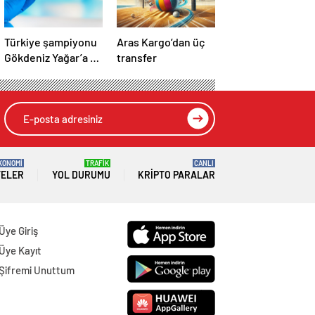
Türkiye şampiyonu
Aras Kargo’dan üç
Gökdeniz Yağar’a 3
transfer
yıl men cezası
KONOMİ
TRAFİK
CANLI
TELER
YOL DURUMU
KRIPTO PARALAR
Üye Giriş
Üye Kayıt
Şifremi Unuttum