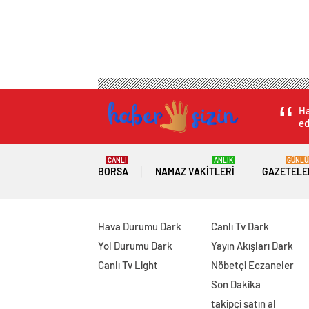
Ha
ed
CANLI
ANLIK
GÜNLÜ
BORSA
NAMAZ VAKITLERI
GAZETELE
Hava Durumu Dark
Canlı Tv Dark
Yol Durumu Dark
Yayın Akışları Dark
Canlı Tv Light
Nöbetçi Eczaneler
Son Dakika
takipçi satın al