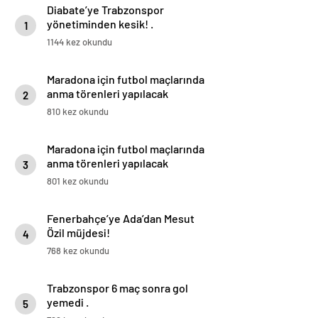
Diabate’ye Trabzonspor
yönetiminden kesik! .
1
1144 kez okundu
Maradona için futbol maçlarında
anma törenleri yapılacak
2
810 kez okundu
Maradona için futbol maçlarında
anma törenleri yapılacak
3
801 kez okundu
Fenerbahçe’ye Ada’dan Mesut
Özil müjdesi!
4
768 kez okundu
Trabzonspor 6 maç sonra gol
yemedi .
5