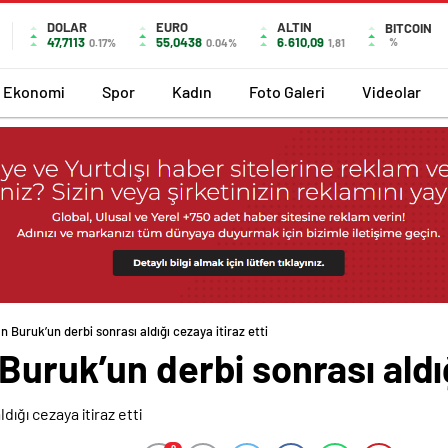
DOLAR
EURO
ALTIN
BITCOIN
47,7113
55,0438
6.610,09
%
0.17%
0.04%
1,81
Ekonomi
Spor
Kadın
Foto Galeri
Videolar
 Buruk’un derbi sonrası aldığı cezaya itiraz etti
uruk’un derbi sonrası aldığı