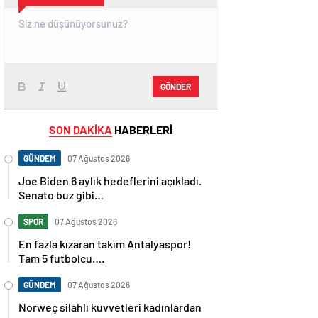
GÖNDER
SON DAKİKA
HABERLERİ
GÜNDEM
07 Ağustos 2026
Joe Biden 6 aylık hedeflerini açıkladı.
Senato buz gibi…
SPOR
07 Ağustos 2026
En fazla kızaran takım Antalyaspor!
Tam 5 futbolcu….
GÜNDEM
07 Ağustos 2026
Norweç silahlı kuvvetleri kadınlardan