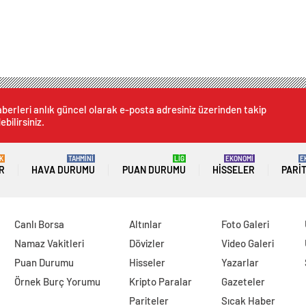
berleri anlık güncel olarak e-posta adresiniz üzerinden takip
ebilirsiniz.
K
TAHMİNİ
LİG
EKONOMİ
E
R
HAVA DURUMU
PUAN DURUMU
HISSELER
PARI
Canlı Borsa
Altınlar
Foto Galeri
Namaz Vakitleri
Dövizler
Video Galeri
Puan Durumu
Hisseler
Yazarlar
Örnek Burç Yorumu
Kripto Paralar
Gazeteler
Pariteler
Sıcak Haber