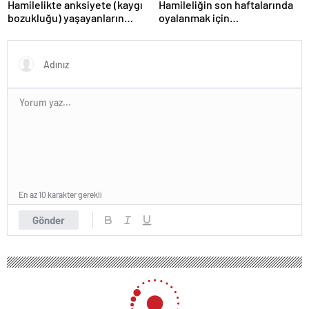
Hamilelikte anksiyete (kaygı
Hamileliğin son haftalarında
bozukluğu) yaşayanların
oyalanmak için…
gerçek ihtiyacı
En az 10 karakter gerekli
Gönder